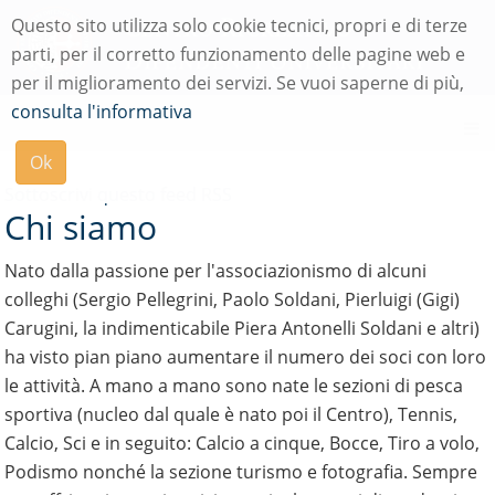
Menu
Questo sito utilizza solo cookie tecnici, propri e di terze
di
parti, per il corretto funzionamento delle pagine web e
navigazione
per il miglioramento dei servizi. Se vuoi saperne di più,
Modulo
consulta l'informativa
di
ricerca
Ok
su
Sottoscrivi questo feed RSS
Chi siamo
uniPi
Nato dalla passione per l'associazionismo di alcuni
colleghi (Sergio Pellegrini, Paolo Soldani, Pierluigi (Gigi)
Carugini, la indimenticabile Piera Antonelli Soldani e altri)
ha visto pian piano aumentare il numero dei soci con loro
le attività. A mano a mano sono nate le sezioni di pesca
sportiva (nucleo dal quale è nato poi il Centro), Tennis,
Calcio, Sci e in seguito: Calcio a cinque, Bocce, Tiro a volo,
Podismo nonché la sezione turismo e fotografia. Sempre