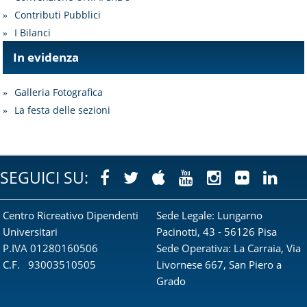
Contributi Pubblici
I Bilanci
In evidenza
Galleria Fotografica
La festa delle sezioni
SEGUICI SU:
Facebook
Twitter
Apple
Youtube
Instagram
Flickr
Link
Centro Ricreativo Dipendenti
Sede Legale: Lungarno
Universitari
Pacinotti, 43 - 56126 Pisa
P.IVA 01280160506
Sede Operativa: La Carraia, Via
C.F. 93003510505
Livornese 667, San Piero a
Grado