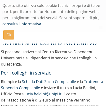
Menu
Questo sito utilizza solo cookie tecnici, propri e di terze
di
parti, per il corretto funzionamento delle pagine web e
navigazione
per il miglioramento dei servizi. Se vuoi saperne di più,
Modulo
consulta l'informativa
di
ricerca
Ok
Iscriversi al Centro Ricreativo
su
uniPi
Si possono iscrivere al Centro Ricreativo Dipendenti
Universitari sia i dipendenti in servizio che i colleghi in
quiescenza.
Per i colleghi in servizio
Riempire la
Scheda Dati S
ocio Compilabile
e la
Trattenuta
Stipendio Compilabile
e inviare il tutto a Lucia Baldini,
Ufficio Posta
lucia.baldini@unipi.it
. Il costo
dell'associazione è di 2 euro al mese che verranno